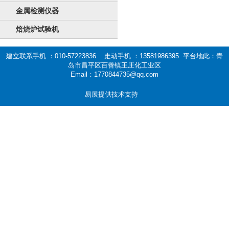
金属检测仪器
焙烧炉试验机
建立联系手机 ：010-57223836 走动手机 ：13581986395 平台地此：青
岛市昌平区百善镇王庄化工业区
Email：1770844735@qq.com
易展提供技术支持