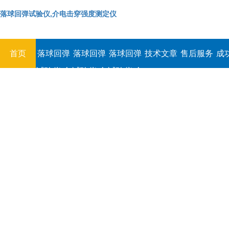
落球回弹试验仪,介电击穿强度测定仪
首页
落球回弹
落球回弹
落球回弹
技术文章
售后服务
成
试验仪,介
试验仪,介
试验仪,介
电击穿强
电击穿强
电击穿强
度测定仪
度测定仪
度测定仪